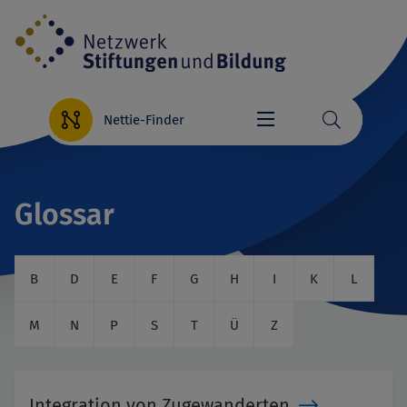
Direkt
zum
Inhalt
Nettie-Finder
Glossar
B
D
E
F
G
H
I
K
L
M
N
P
S
T
Ü
Z
Integration von Zugewanderten