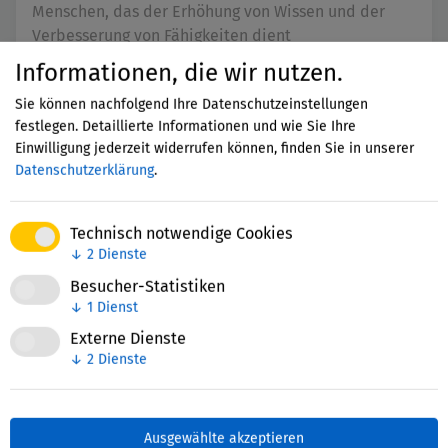
Menschen, das der Erhöhung von Wissen und der
Verbesserung von Fähigkeiten dient
Informationen, die wir nutzen.
Sie können nachfolgend Ihre Datenschutzeinstellungen
festlegen. Detaillierte Informationen und wie Sie Ihre
Lokale Bildungslandschaften
Einwilligung jederzeit widerrufen können, finden Sie in unserer
Datenschutzerklärung
.
Ansatz, der durch Kooperation und Vernetzung
lokaler Bildungsakteure auf bessere
Bildungschancen und -angebote zielt
Technisch notwendige Cookies
↓
2
Dienste
Besucher-Statistiken
↓
1
Dienst
MINT-Bildung
Externe Dienste
↓
2
Dienste
Bildung in den Bereichen Mathematik, Informatik,
Naturwissenschaft und Technik
Ausgewählte akzeptieren