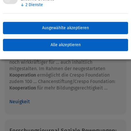
↓
2
Dienste
Chancenstiftung/Crespo Foundation:
Kooperation für mehr
Ausgewählte akzeptieren
Bildungsgerechtigkeit
Alle akzeptieren
… gehen die Chancenstiftung und die Crespo
Foundation eine
Kooperation
ein, um sich zukünftig
noch wirkkräftiger für … auch inhaltlich
mitgestalten. Im Rahmen der neugestarteten
Kooperation
ermöglicht die Crespo Foundation
zudem 100 … Chancenstiftung/Crespo Foundation:
Kooperation
für mehr Bildungsgerechtigkeit …
Neuigkeit
Forschungsjournal Soziale Bewegungen: