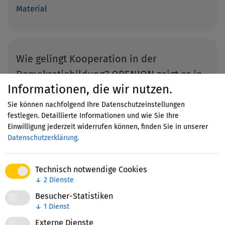
Material
Wie gelingt Kooperation in der
Demokratiebildung? OPENION zeigt es in
Informationen, die wir nutzen.
einem Erklärvideo
Sie können nachfolgend Ihre Datenschutzeinstellungen
… Wie kann
Kooperation
zwischen Schulen und
festlegen. Detaillierte Informationen und wie Sie Ihre
außerschulischen Partnern … geht? Was braucht es
Einwilligung jederzeit widerrufen können, finden Sie in unserer
aus Sicht der Beteiligten, um die
Kooperation
Datenschutzerklärung
.
erfolgreich zu gestalten? Wie kann … gemeistert
werden können und schildern die Potenziale von
Kooperation
en in der Demokratiebildung. Das Video
Technisch notwendige Cookies
gibt …
↓
2
Dienste
Besucher-Statistiken
Neuigkeit
↓
1
Dienst
Externe Dienste