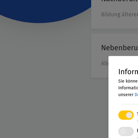
Bildung älter
Nebenberuf
Alle Lernaktiv
Infor
Sie könne
Informatio
unserer
D