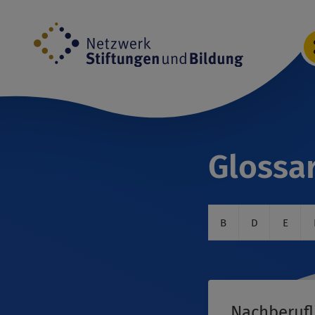
Direkt
zum
Inhalt
Glossa
B
D
E
Nachberufl