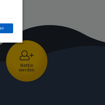
ren
Nettie
werden