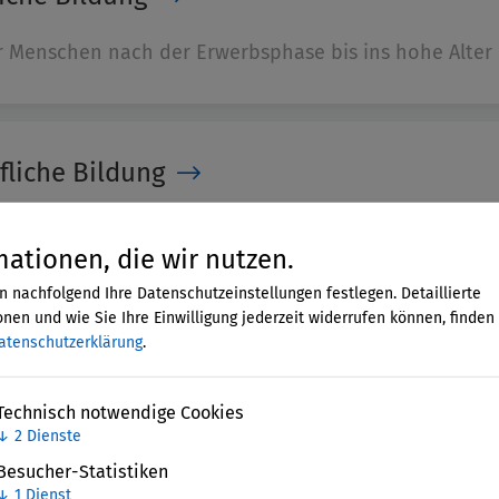
er Menschen nach der Erwerbsphase bis ins hohe Alter
liche Bildung
itäten, die vorwiegend privaten oder sozialen Zwecke
mationen, die wir nutzen.
n nachfolgend Ihre Datenschutzeinstellungen festlegen. Detaillierte
nen und wie Sie Ihre Einwilligung jederzeit widerrufen können, finden 
atenschutzerklärung
.
Technisch notwendige Cookies
↓
2
Dienste
Besucher-Statistiken
↓
1
Dienst