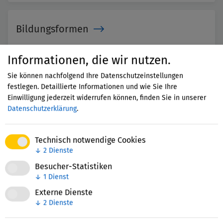
Bildungsformen
Verschiedene Arten von Bildungsprozessen
Informationen, die wir nutzen.
Sie können nachfolgend Ihre Datenschutzeinstellungen
festlegen. Detaillierte Informationen und wie Sie Ihre
Einwilligung jederzeit widerrufen können, finden Sie in unserer
Bildungskette
Datenschutzerklärung
.
Erfolgreicher kontinuierlicher Bildungsverlauf eines
Menschen durch abgestimmte Bildungsangebote
Technisch notwendige Cookies
↓
2
Dienste
und Kooperation der Bildungsakteure
Besucher-Statistiken
↓
1
Dienst
Externe Dienste
Bildungsmanagement
↓
2
Dienste