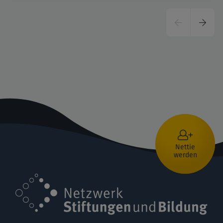
Seitennummerierung
Vorherige
Nächs
Seite
Seite
Nettie
werden