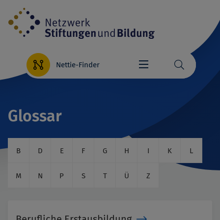
Direkt
zum
Inhalt
Nettie-Finder
Glossar
B
D
E
F
G
H
I
K
L
M
N
P
S
T
Ü
Z
Berufliche Erstausbildung