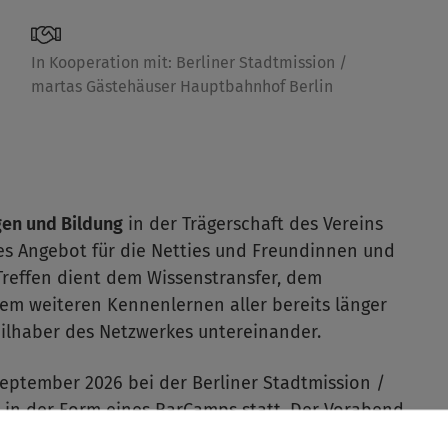
In Kooperation mit: Berliner Stadtmission /
martas Gästehäuser Hauptbahnhof Berlin
gen und Bildung
in der Trägerschaft des Vereins
sives Angebot für die Netties und Freundinnen und
Treffen dient dem Wissenstransfer, dem
em weiteren Kennenlernen aller bereits länger
ilhaber des Netzwerkes untereinander.
September 2026 bei der Berliner Stadtmission /
in der Form eines BarCamps statt. Der Vorabend
9:00 Uhr, wieder im allseits beliebten Reinhard