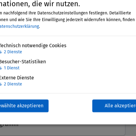
mationen, die wir nutzen.
n nachfolgend Ihre Datenschutzeinstellungen festlegen. Detaillierte
am Jahrestreffen, sind aber noch kein
nen und wie Sie Ihre Einwilligung jederzeit widerrufen können, finden 
atenschutzerklärung
.
gern direkt. Alle Netties und Freunde und
dem Link zur Anmeldung automatisch per E-Mail.
Technisch notwendige Cookies
10 Jahre Netzwerk Stiftungen und
Bildung
↓
2
Dienste
iert (siehe
hier
).
Besucher-Statistiken
↓
1
Dienst
 BarCamps, das
Programm
, eine Hotelliste mit
Externe Dienste
rfügung. Falls Sie eine Unterkunft in Berlin
↓
2
Dienste
e Reservierung
– die Preise sind sehr stark
usgebucht.
ewählte akzeptieren
Alle akzeptie
ogramm