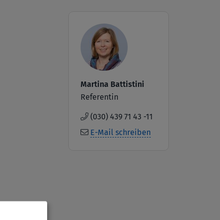
Image
Martina Battistini
Referentin
(030) 439 71 43 -11
E-Mail schreiben