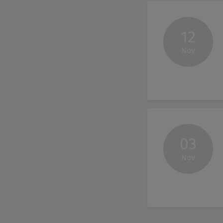
12
Nov
03
Nov