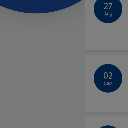
27
Aug
02
Sep