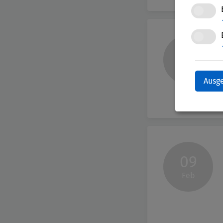
26
Mär
Ausg
09
Feb