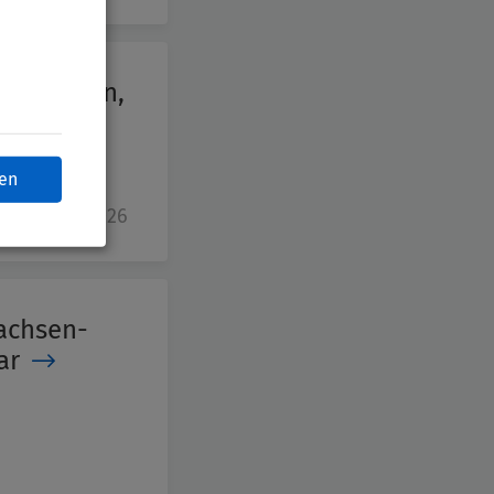
-Westfalen,
ren
, 26. März 2026
Sachsen-
ar