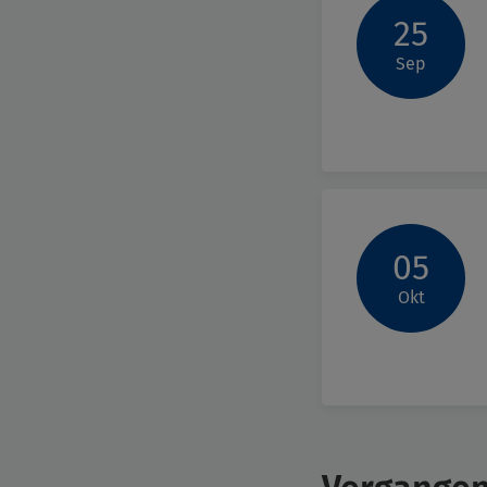
25
Sep
05
Okt