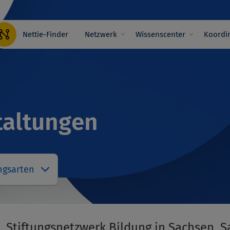
Hauptnavigation
Nettie-Finder
Netzwerk
Wissenscenter
Koordin
taltungen
ngsarten
Stiftungsnetzwerk Bildung in Sachsen, 