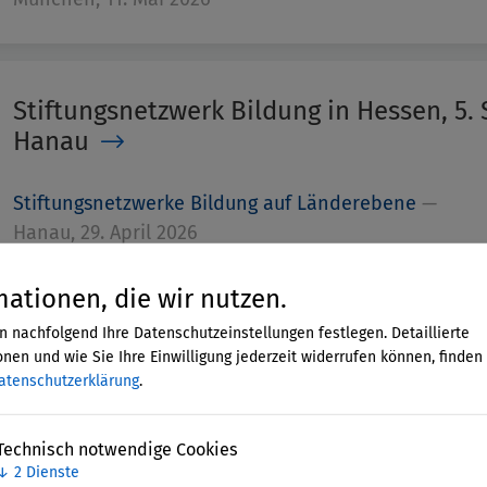
Stiftungsnetzwerk Bildung in Hessen, 5. 
Hanau
Stiftungsnetzwerke Bildung auf Länderebene
—
Hanau, 29. April 2026
mationen, die wir nutzen.
n nachfolgend Ihre Datenschutzeinstellungen festlegen. Detaillierte
Stiftungsnetzwerk Bildung in Berlin, 19. 
nen und wie Sie Ihre Einwilligung jederzeit widerrufen können, finden 
Neukölln
atenschutzerklärung
.
Stiftungsnetzwerke Bildung auf Länderebene
—
Technisch notwendige Cookies
Berlin, 21. April 2026
↓
2
Dienste