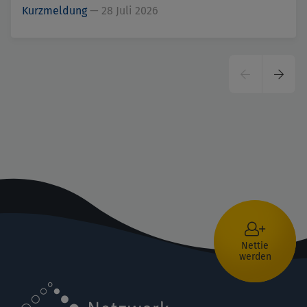
Kurzmeldung
—
28 Juli 2026
Seitennummerierung
Vorherige
Nächs
Seite
Seite
Nettie
werden