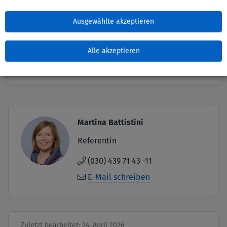
6. Sitzung am 4. April 2019
Ausgewählte akzeptieren
Alle akzeptieren
5. Sitzung am 4. Dezember 2018
Image
Martina Battistini
Referentin
(030) 439 71 43 -11
E-Mail schreiben
Zuletzt bearbeitet: 24. April 2026