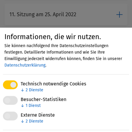
11. Sitzung am 25. April 2022
Informationen, die wir nutzen.
10. Sitzung am 26. Oktober 2021
Sie können nachfolgend Ihre Datenschutzeinstellungen
festlegen. Detaillierte Informationen und wie Sie Ihre
Einwilligung jederzeit widerrufen können, finden Sie in unserer
Datenschutzerklärung
.
9. Sitzung am 21. April 2021
Technisch notwendige Cookies
↓
2
Dienste
8. Sitzung am 29. Oktober 2020
Besucher-Statistiken
↓
1
Dienst
Externe Dienste
7. Sitzung am 22. Oktober 2019
↓
2
Dienste