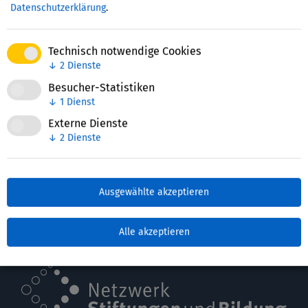
Datenschutzerklärung
.
Zuletzt bearbeitet: 29. Mai 2026
Technisch notwendige Cookies
↓
2
Dienste
Besucher-Statistiken
↓
1
Dienst
Externe Dienste
↓
2
Dienste
Ausgewählte akzeptieren
Nettie
Alle akzeptieren
werden