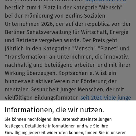
herzlich zum 1. Platz in der Kategorie "Mensch"
bei der Prämierung von Berlins Sozialen
Unternehmen 2026, der auf der re:publica von der
Berliner Senatsverwaltung für Wirtschaft, Energie
und Betriebe vergeben wurde. Der Preis geht
jährlich in den Kategorien "Mensch", "Planet" und
"Transformation" an Unternehmen, die innovativ,
nachhaltig und beteiligend arbeiten und mit ihrer
Wirkung überzeugen. Kopfsachen e. V. ist ein
bundesweit aktiver Verein zur Förderung der
mentalen Gesundheit junger Menschen, der mit
vielfältigen Bildungsformaten
seit 2020 viele junge
Menschen erreichen konnte
und sein Angebot
Informationen, die wir nutzen.
stetig weiter ausbaut.
Sie können nachfolgend Ihre Datenschutzeinstellungen
festlegen. Detaillierte Informationen und wie Sie Ihre
Einwilligung jederzeit widerrufen können, finden Sie in unserer