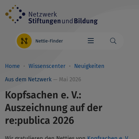
Direkt
zum
Inhalt
Nettie-Finder
Home
Wissenscenter
Neuigkeiten
Breadcrumb
Aus dem Netzwerk
— Mai 2026
Kopfsachen e. V.:
Auszeichnung auf der
re:publica 2026
Wir gratulieren den Netties von
Kopfsachen e. V.