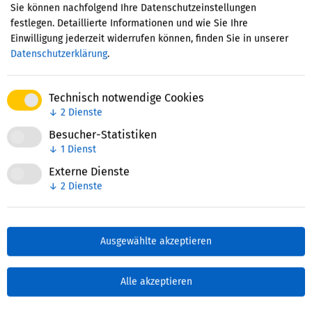
statt.
Sie können nachfolgend Ihre Datenschutzeinstellungen
festlegen. Detaillierte Informationen und wie Sie Ihre
Einwilligung jederzeit widerrufen können, finden Sie in unserer
Alle Informationen
finden Sie hier
.
Datenschutzerklärung
.
Technisch notwendige Cookies
Zuletzt bearbeitet: 25. April 2024
↓
2
Dienste
Besucher-Statistiken
↓
1
Dienst
Externe Dienste
↓
2
Dienste
Ausgewählte akzeptieren
Alle akzeptieren