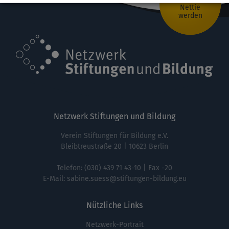
Nettie
werden
Netzwerk Stiftungen und Bildung
Verein Stiftungen für Bildung e.V.
Bleibtreustraße 20 | 10623 Berlin
Telefon:
(030) 439 71 43-10
| Fax -20
E-Mail:
sabine.suess@stiftungen-bildung.eu
Nützliche Links
Netzwerk-Portrait