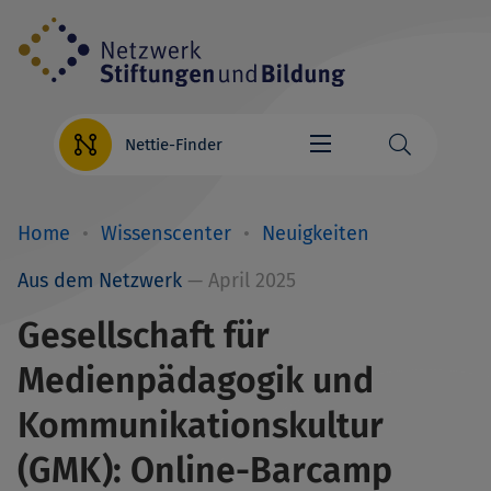
Direkt
zum
Inhalt
Nettie-Finder
Home
Wissenscenter
Neuigkeiten
Breadcrumb
Aus dem Netzwerk
— April 2025
Gesellschaft für
Medienpädagogik und
Kommunikationskultur
(GMK): Online-Barcamp