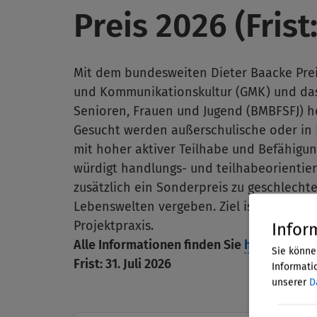
Preis 2026 (Frist:
Mit dem bundesweiten Dieter Baacke Prei
und Kommunikationskultur (GMK) und da
Senioren, Frauen und Jugend (BMBFSFJ) 
Gesucht werden außerschulische oder in
mit hoher aktiver Teilhabe und Befähigun
würdigt handlungs- und teilhabeorientier
zusätzlich ein Sonderpreis zu geschlecht
Lebenswelten vergeben. Ziel ist die Stä
Projektpraxis.
Infor
Alle Informationen finden Sie
hier
.
Sie könne
Frist: 31. Juli 2026
Informatio
unserer
D