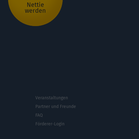
Nettie
werden
Veranstaltungen
ichsmenü
Partner und Freunde
FAQ
Förderer-Login