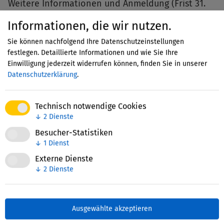
Weitere Informationen und Anmeldung (Frist 31.
Oktober 2022):
https://www.netzwerk-stiftungen-
Informationen, die wir nutzen.
bildung.eu/wissenscenter/veranstaltungen/fachtag
Sie können nachfolgend Ihre Datenschutzeinstellungen
kommunale-bildungslandschaften-nur-mit-
festlegen. Detaillierte Informationen und wie Sie Ihre
zivilgesellschaft
Einwilligung jederzeit widerrufen können, finden Sie in unserer
Datenschutzerklärung
.
Technisch notwendige Cookies
↓
2
Dienste
Besucher-Statistiken
↓
1
Dienst
Zuletzt bearbeitet: 10. November 2022
Externe Dienste
↓
2
Dienste
Ausgewählte akzeptieren