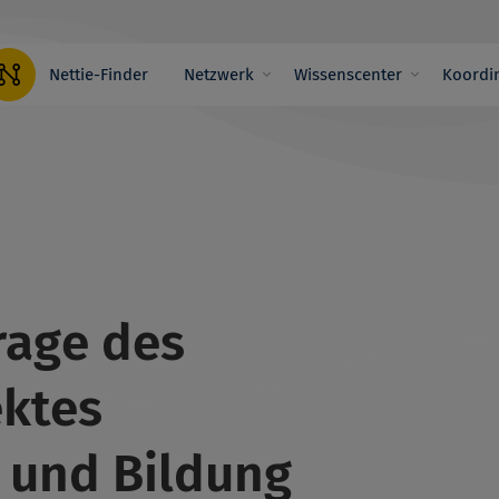
Hauptnavigation
Nettie-Finder
Netzwerk
Wissenscenter
Koordin
rage des
ektes
t und Bildung