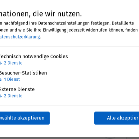
gerne an alle weiter, von deren Aktivitäten das
mationen, die wir nutzen.
n nachfolgend Ihre Datenschutzeinstellungen festlegen. Detaillierte
nen und wie Sie Ihre Einwilligung jederzeit widerrufen können, finden 
esellschaft
und
Bildung
. Bürgerschaftliches
atenschutzerklärung
.
dschaften“ wird vom
S
tiftungen für Bildung e.V.
und dem
Zentrum für Zivilgesellschaftsforschung
alforschung (WZB)
durchgeführt.
Technisch notwendige Cookies
↓
2
Dienste
ördert vom Bundesministerium für Bildung und
Besucher-Statistiken
↓
1
Dienst
Externe Dienste
↓
2
Dienste
ewählte akzeptieren
Alle akzeptie