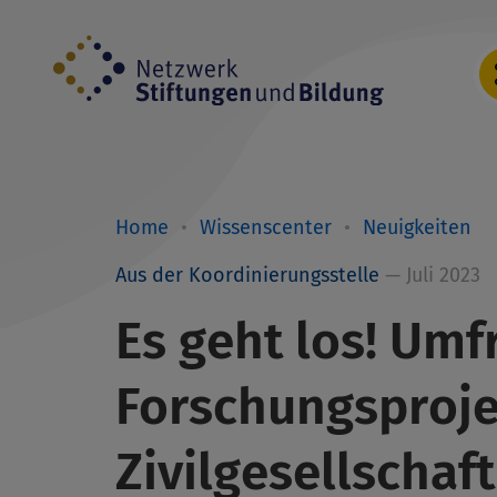
Direkt
zum
Inhalt
Home
Wissenscenter
Neuigkeiten
Breadcrumb
Aus der Koordinierungsstelle
— Juli 2023
Es geht los! Umf
Forschungsproj
Zivilgesellschaf