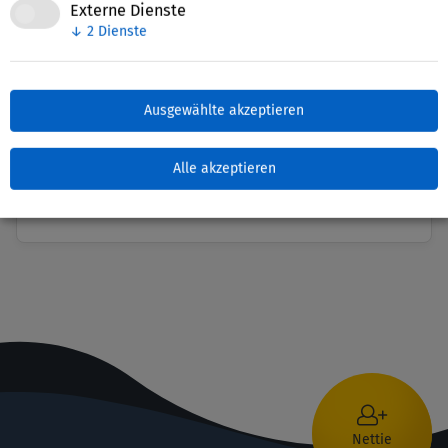
Teilnehmern für ihr Interesse und für spannende
Externe Dienste
↓
2
Dienste
Gesprächsrunden!
Ausgewählte akzeptieren
Zuletzt bearbeitet: 20. Juni 2021
Alle akzeptieren
Nettie