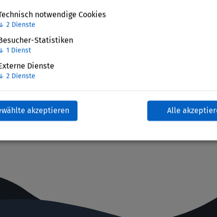
Technisch notwendige Cookies
↓
2
Dienste
Besucher-Statistiken
↓
1
Dienst
Externe Dienste
↓
2
Dienste
ewählte akzeptieren
Alle akzeptie