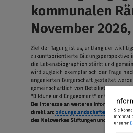
kommunalen Räu
November 2026, 
Ziel der Tagung ist es, entlang der wicht
zukunftsorientierte Bildungsperspektive
die Lebensbiographien stärkt und gemein
wird zugleich exemplarisch der Frage na
engagierten Bürgerschaft gestaltet werde
gemeinschaftlich von Beteiligten der b
"Bildung und Engagement" entwickelt und 
Infor
Bei Interesse an weiteren Informationen 
Sie könne
direkt an:
bildungslandschaften@b-b-e.d
Informatio
des Netzwerkes Stiftungen und Bildung, i
unserer
D