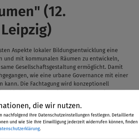
men" (12.
Leipzig)
igsten Aspekte lokaler Bildungsentwicklung eine
 in und mit kommunalen Räumen zu entwickeln,
same Gesellschaftsgestaltung ermöglicht. Damit
chgegangen, wie eine urbane Governance mit einer
n kann. Die Fachtagung wird konzeptionell
eiden AGs "Kommune und Engagement" und
durch eine Allianz von Partnern unterstützt.
mationen, die wir nutzen.
oder Fragen zur Fachtagung wenden Sie sich gerne
n nachfolgend Ihre Datenschutzeinstellungen festlegen. Detaillierte
e
. Sabine Süß, Leiterin der Koordinierungsstelle
nen und wie Sie Ihre Einwilligung jederzeit widerrufen können, finden 
st Sprecherin der BBE-AG Bildung und Engagement.
atenschutzerklärung
.