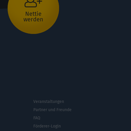
Nettie
werden
Veranstaltungen
ichsmenü
Partner und Freunde
FAQ
Förderer-Login