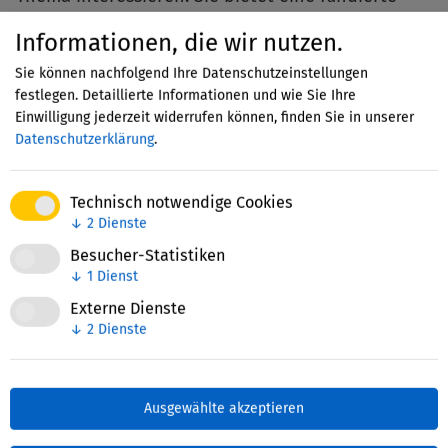
Grundlage, um die Bedeutung von
Informationen, die wir nutzen.
Schulfördervereinen besser zu verstehen.
Sie können nachfolgend Ihre Datenschutzeinstellungen
Alle Informationen finden Sie
hier
.
festlegen. Detaillierte Informationen und wie Sie Ihre
Die Abschlussarbeit entstand in enger
Einwilligung jederzeit widerrufen können, finden Sie in unserer
Zusammenarbeit
mit dem
Bundesverband der
Datenschutzerklärung
.
Kita- und Schulfördervereine
sowie mehreren
Landesverbänden.
Technisch notwendige Cookies
↓
2
Dienste
Besucher-Statistiken
↓
1
Dienst
Zuletzt bearbeitet: 07. Mai 2025
Externe Dienste
↓
2
Dienste
Ausgewählte akzeptieren