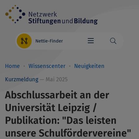
Direkt
zum
Inhalt
Nettie-Finder
Home
Wissenscenter
Neuigkeiten
Breadcrumb
Kurzmeldung
— Mai 2025
Abschlussarbeit an der
Universität Leipzig /
Publikation: "Das leisten
unsere Schulfördervereine"