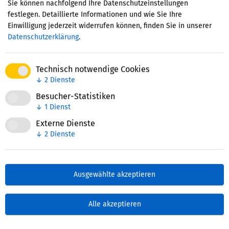
https://www.chancen-spiegel.de/chancenspiegel/
Sie können nachfolgend Ihre Datenschutzeinstellungen
festlegen. Detaillierte Informationen und wie Sie Ihre
(Zugriff: 25.3.2018).
Einwilligung jederzeit widerrufen können, finden Sie in unserer
Datenschutzerklärung
.
Mehr zu Schulische Bildung
Technisch notwendige Cookies
↓
2
Dienste
Deutscher Arbeitgeberpreis für Bildung
Besucher-Statistiken
↓
1
Dienst
2019 ausgeschrieben
Externe Dienste
… einer von vier Kategorien bewerben: frühkindliche
↓
2
Dienste
Bildung,
schulische Bildung
, berufliche Bildung oder
…
Ausgewählte akzeptieren
Neuigkeit
Alle akzeptieren