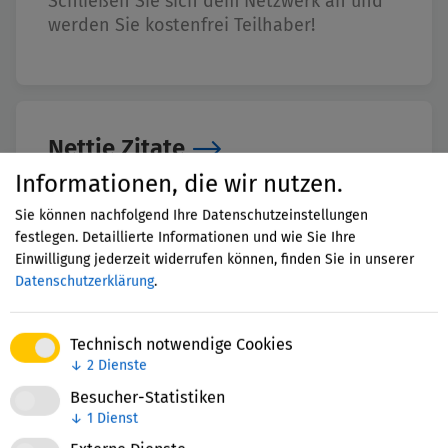
Schließen Sie sich dem Netzwerk an und
werden Sie kostenfrei Teilhaber!
Nettie Zitate
Informationen, die wir nutzen.
Das sagen Netzwerkteilhaberinnen und –
teilhaber über das Netzwerk.
Sie können nachfolgend Ihre Datenschutzeinstellungen
festlegen. Detaillierte Informationen und wie Sie Ihre
Einwilligung jederzeit widerrufen können, finden Sie in unserer
Datenschutzerklärung
.
Stiftungsnetzwerke Bildung auf
Technisch notwendige Cookies
Länderebene
↓
2
Dienste
Besucher-Statistiken
Fachaustausch, Transparenz und Transfer
↓
1
Dienst
von guten Ideen auf Länderebene.