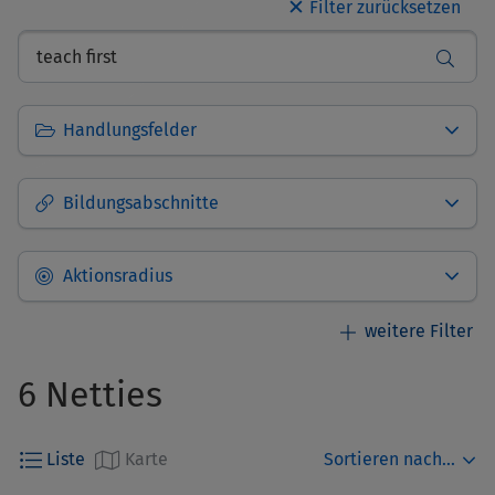
✕
Handlungsfelder
Bildungsabschnitte
Aktionsradius
6 Netties
Standort des Netties
Auswählen
Sortieren nach...
Liste
Karte