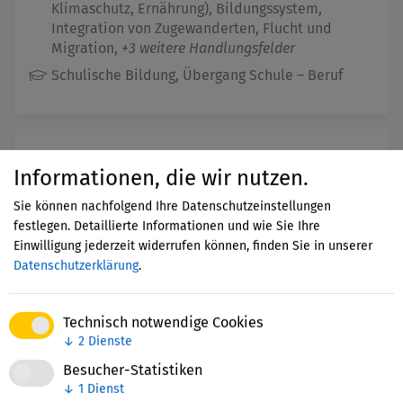
Klimaschutz, Ernährung), Bildungssystem,
Integration von Zugewanderten, Flucht und
Migration,
+3 weitere Handlungsfelder
Schulische Bildung, Übergang Schule – Beruf
Liz Heid
Informationen, die wir nutzen.
Teach First Deutschland gGmbH
Sie können nachfolgend Ihre Datenschutzeinstellungen
festlegen. Detaillierte Informationen und wie Sie Ihre
Bildungssystem, Lehrerinnen- / Lehrerbildung,
Einwilligung jederzeit widerrufen können, finden Sie in unserer
MINT-Bildung,
+2 weitere Handlungsfelder
Datenschutzerklärung
.
Schulische Bildung, Übergang Schule – Beruf
Technisch notwendige Cookies
↓
2
Dienste
Thomas Braun
Besucher-Statistiken
↓
1
Dienst
Teach First Deutschland gGmbH