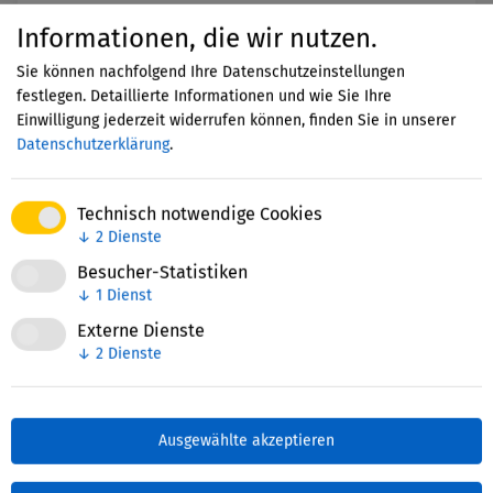
Informationen, die wir nutzen.
Sie können nachfolgend Ihre Datenschutzeinstellungen
Kristina Tschopik
festlegen. Detaillierte Informationen und wie Sie Ihre
Stiftung der Deutschen Wirtschaft (sdw)
Einwilligung jederzeit widerrufen können, finden Sie in unserer
Datenschutzerklärung
.
gGmbH
Bildungsmanagement, Bildungssystem, Digitale
Technisch notwendige Cookies
Transformation,
+5 weitere Handlungsfelder
↓
2
Dienste
Schulische Bildung, Übergang Schule – Beruf,
Besucher-Statistiken
Berufliche Erstausbildung,
+1 weitere
↓
1
Dienst
Bildungsabschnitte
Externe Dienste
↓
2
Dienste
Birgit Schäfer
Ausgewählte akzeptieren
Stiftung der Deutschen Wirtschaft (sdw)
gGmbH