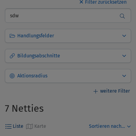
✕
Handlungsfelder
Bildungsabschnitte
Aktionsradius
7 Netties
Standort des Netties
Auswählen
Sortieren nach...
Liste
Karte