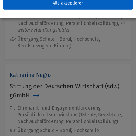
Alle akzeptieren
Bildungssystem, Lehrerinnen- / Lehrerbildung,
Persönlichkeitsentwicklung (Talent-, Begabten-,
Nachwuchsförderung, Persönlichkeitsbildung),
+1
weitere Handlungsfelder
Übergang Schule – Beruf, Hochschule,
Berufsbezogene Bildung
Katharina Negro
Stiftung der Deutschen Wirtschaft (sdw)
gGmbH
Ehrenamt- und Engagementförderung,
Persönlichkeitsentwicklung (Talent-, Begabten-,
Nachwuchsförderung, Persönlichkeitsbildung)
Übergang Schule – Beruf, Hochschule