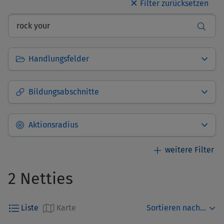
✕
Handlungsfelder
Bildungsabschnitte
Aktionsradius
2 Netties
Standort des Netties
Auswählen
Sortieren nach...
Liste
Karte