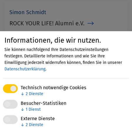
Simon Schmidt
ROCK YOUR LIFE! Alumni e.V.
Bildung für nachhaltige Entwicklung
Informationen, die wir nutzen.
(Umweltbildung, Natur, Globales Lernen, Energie,
Klimaschutz, Ernährung), Bildungsmanagement,
Sie können nachfolgend Ihre Datenschutzeinstellungen
Bildungssystem,
+5 weitere Handlungsfelder
festlegen. Detaillierte Informationen und wie Sie Ihre
Einwilligung jederzeit widerrufen können, finden Sie in unserer
Schulische Bildung, Übergang Schule – Beruf,
Datenschutzerklärung
.
Nebenberufliche Bildung
Technisch notwendige Cookies
↓
2
Dienste
Florian Kemmelmeyer
Besucher-Statistiken
ROCK YOUR LIFE! gGmbH
↓
1
Dienst
Externe Dienste
Ehrenamt- und Engagementförderung,
↓
2
Dienste
Persönlichkeitsentwicklung (Talent-, Begabten-,