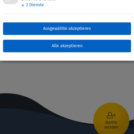
↓
2
Dienste
Bildung für nachhaltige Entwicklung
(Umweltbildung, Natur, Globales Lernen, Energie,
Klimaschutz, Ernährung), Bildungsmanagement,
Bildungssystem,
+15 weitere Handlungsfelder
Ausgewählte akzeptieren
Frühkindliche Bildung, KITA, Übergang Kita –
Schule,
+1 weitere Bildungsabschnitte
Alle akzeptieren
Nettie
werden