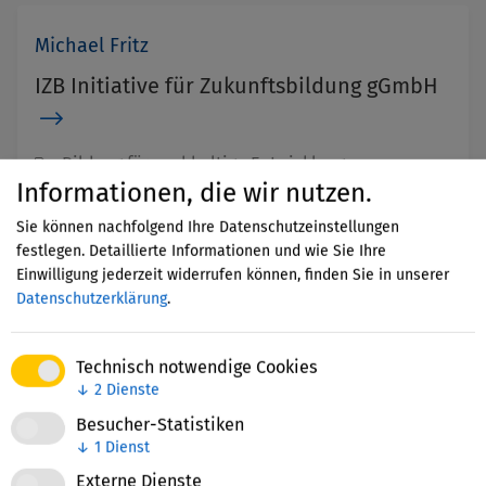
Michael Fritz
IZB Initiative für Zukunftsbildung gGmbH
Bildung für nachhaltige Entwicklung
(Umweltbildung, Natur, Globales Lernen, Energie,
Informationen, die wir nutzen.
Klimaschutz, Ernährung), Bildungsmanagement,
Sie können nachfolgend Ihre Datenschutzeinstellungen
Bildungssystem,
+15 weitere Handlungsfelder
festlegen. Detaillierte Informationen und wie Sie Ihre
Frühkindliche Bildung, KITA, Übergang Kita –
Einwilligung jederzeit widerrufen können, finden Sie in unserer
Schule,
+1 weitere Bildungsabschnitte
Datenschutzerklärung
.
Technisch notwendige Cookies
↓
2
Dienste
Julia Hollnagel
Besucher-Statistiken
IZB Initiative für Zukunftsbildung gGmbH
↓
1
Dienst
Externe Dienste