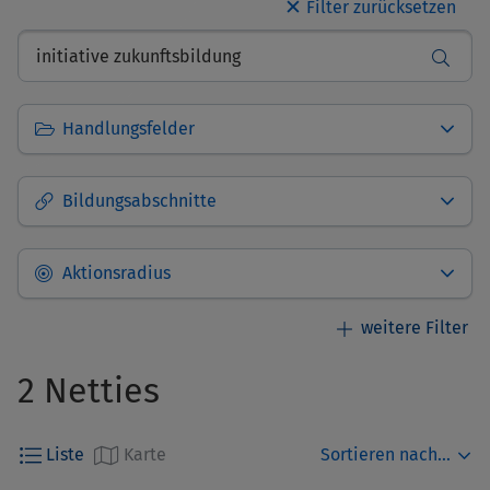
✕
Handlungsfelder
Bildungsabschnitte
Aktionsradius
2 Netties
Standort des Netties
Auswählen
Sortieren nach...
Liste
Karte