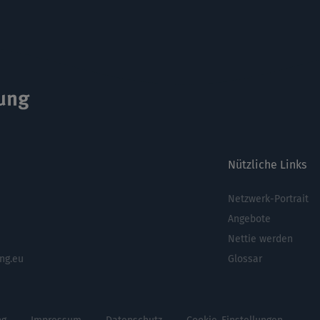
Nützliche Links
Netzwerk-Portrait
Fußbere
Angebote
Nettie werden
ng.eu
Glossar