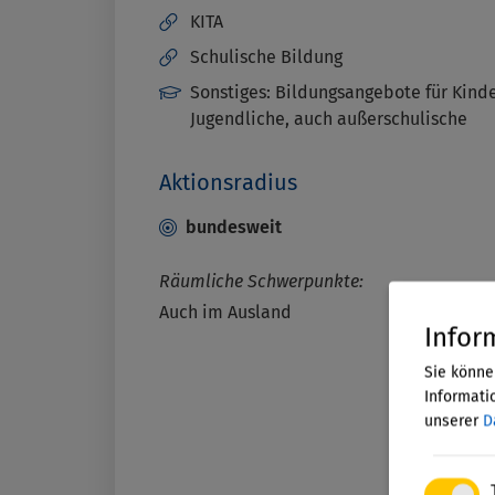
KITA
Schulische Bildung
Sonstiges: Bildungsangebote für Kind
Jugendliche, auch außerschulische
Aktionsradius
bundesweit
Räumliche Schwerpunkte:
Auch im Ausland
Infor
Sie könne
Informatio
unserer
D