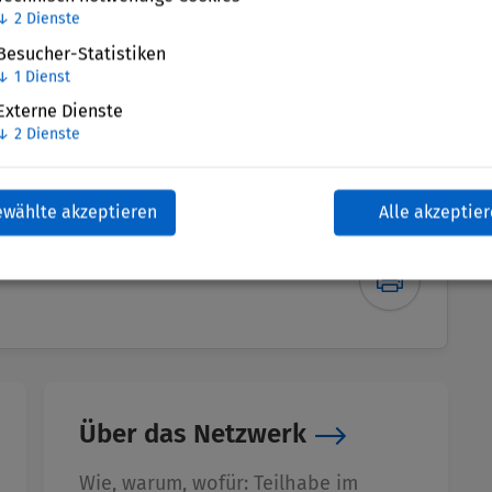
↓
2
Dienste
Besucher-Statistiken
↓
1
Dienst
Externe Dienste
↓
2
Dienste
ewählte akzeptieren
Alle akzeptie
Über das Netzwerk
Wie, warum, wofür: Teilhabe im