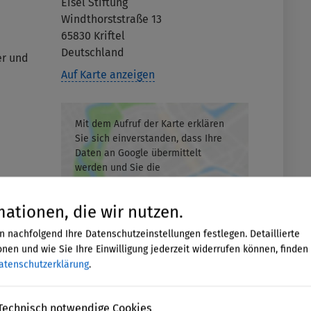
Eisel Stiftung
Windthorststraße 13
65830
Kriftel
Deutschland
er und
Auf Karte anzeigen
Mit dem Aufruf der Karte erklären
Sie sich einverstanden, dass Ihre
Daten an Google übermittelt
werden und Sie die
Datenschutzerklärung
gelesen
haben.
mationen, die wir nutzen.
Akzeptieren
n nachfolgend Ihre Datenschutzeinstellungen festlegen. Detaillierte
nen und wie Sie Ihre Einwilligung jederzeit widerrufen können, finden 
atenschutzerklärung
.
Technisch notwendige Cookies