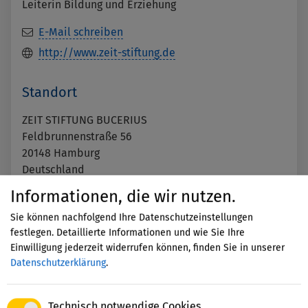
Leiterin Bildung und Erziehung
E-Mail schreiben
http://www.zeit-stiftung.de
Standort
ZEIT STIFTUNG BUCERIUS
Feldbrunnenstraße 56
20148
Hamburg
Deutschland
Auf Karte anzeigen
Informationen, die wir nutzen.
Sie können nachfolgend Ihre Datenschutzeinstellungen
festlegen. Detaillierte Informationen und wie Sie Ihre
Mit dem Aufruf der Karte erklären
Einwilligung jederzeit widerrufen können, finden Sie in unserer
Sie sich einverstanden, dass Ihre
Datenschutzerklärung
.
Daten an Google übermittelt
werden und Sie die
Datenschutzerklärung
gelesen
Technisch notwendige Cookies