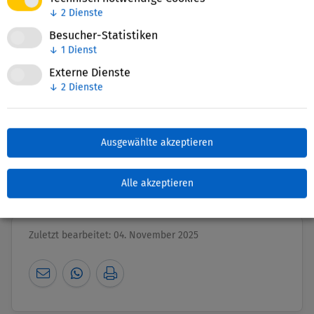
haben.
↓
2
Dienste
Besucher-Statistiken
Akzeptieren
↓
1
Dienst
Externe Dienste
↓
2
Dienste
Ausgewählte akzeptieren
Nettie-Finder
Alle akzeptieren
Zuletzt bearbeitet: 04. November 2025