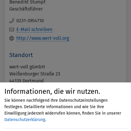
Benedikt Stumpf
Geschäftsführer
0231-3954710
E-Mail schreiben
http://www.wert-voll.org
Standort
wert-voll gGmbH
Weißenburger Straße 23
44135
Dortmund
Deutschland
Informationen, die wir nutzen.
Auf Karte anzeigen
Sie können nachfolgend Ihre Datenschutzeinstellungen
festlegen. Detaillierte Informationen und wie Sie Ihre
Einwilligung jederzeit widerrufen können, finden Sie in unserer
Mit dem Aufruf der Karte erklären
Datenschutzerklärung
.
Sie sich einverstanden, dass Ihre
Daten an Google übermittelt