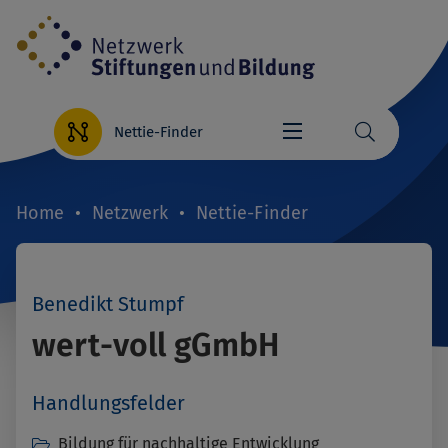
Direkt
zum
Inhalt
Nettie-Finder
Home
Netzwerk
Nettie-Finder
Breadcrumb
Benedikt Stumpf
wert-voll gGmbH
Handlungsfelder
Bildung für nachhaltige Entwicklung