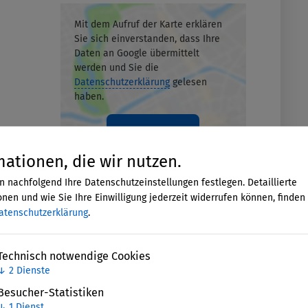
Mit dem Aufruf der Karte erklären
Sie sich einverstanden, dass Ihre
Daten an Google übermittelt
werden und Sie die
Datenschutzerklärung
gelesen
haben.
Akzeptieren
mationen, die wir nutzen.
n nachfolgend Ihre Datenschutzeinstellungen festlegen. Detaillierte
nen und wie Sie Ihre Einwilligung jederzeit widerrufen können, finden 
atenschutzerklärung
.
Technisch notwendige Cookies
↓
2
Dienste
Besucher-Statistiken
↓
1
Dienst