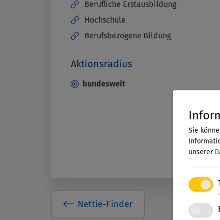
Berufliche Erstausbildung
Hochschule
Berufsbezogene Bildung
Aktionsradius
bundesweit
Infor
Sie könne
Informatio
unserer
D
Nettie-Finder