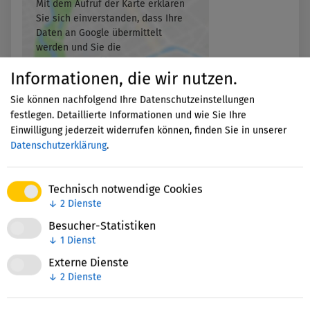
Mit dem Aufruf der Karte erklären
Sie sich einverstanden, dass Ihre
Daten an Google übermittelt
werden und Sie die
Datenschutzerklärung
gelesen
Informationen, die wir nutzen.
haben.
Sie können nachfolgend Ihre Datenschutzeinstellungen
Akzeptieren
festlegen. Detaillierte Informationen und wie Sie Ihre
Einwilligung jederzeit widerrufen können, finden Sie in unserer
Datenschutzerklärung
.
Technisch notwendige Cookies
↓
2
Dienste
Besucher-Statistiken
↓
1
Dienst
Nettie-Finder
Externe Dienste
↓
2
Dienste
Zuletzt bearbeitet: 04. November 2025