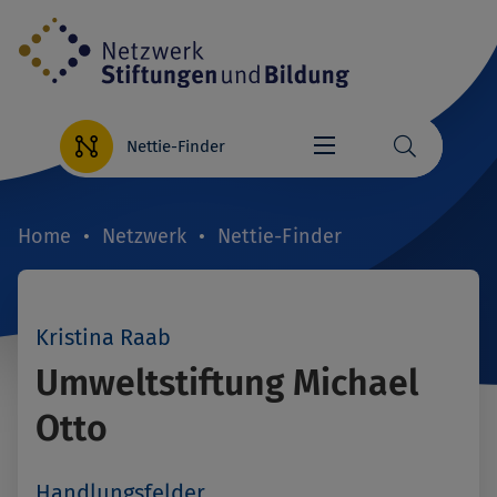
Direkt
zum
Inhalt
Nettie-Finder
Home
Netzwerk
Nettie-Finder
Breadcrumb
Kristina Raab
Umweltstiftung Michael
Otto
Handlungsfelder