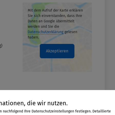
Mit dem Aufruf der Karte erklären
Sie sich einverstanden, dass Ihre
Daten an Google übermittelt
werden und Sie die
Datenschutzerklärung
gelesen
haben.
g)
Akzeptieren
mationen, die wir nutzen.
n nachfolgend Ihre Datenschutzeinstellungen festlegen. Detaillierte