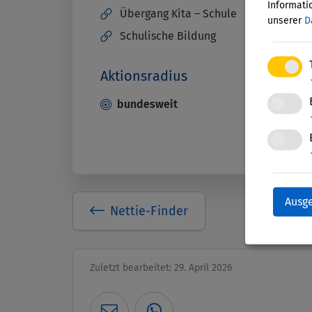
Informatio
Übergang Kita – Schule
unserer
D
Schulische Bildung
Aktionsradius
bundesweit
Ausg
Nettie-Finder
Zuletzt bearbeitet: 29. April 2026