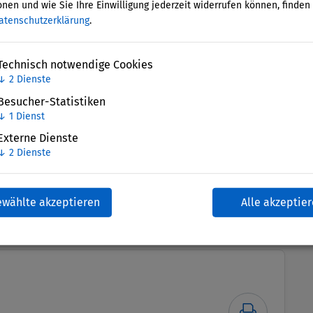
nen und wie Sie Ihre Einwilligung jederzeit widerrufen können, finden 
atenschutzerklärung
.
Technisch notwendige Cookies
↓
2
Dienste
Besucher-Statistiken
↓
1
Dienst
Externe Dienste
↓
2
Dienste
ewählte akzeptieren
Alle akzeptie