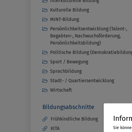
Interkulturelle Bildung
Kulturelle Bildung
MINT-Bildung
Persönlichkeitsentwicklung (Talent-,
Begabten-, Nachwuchsförderung,
Persönlichkeitsbildung)
Politische Bildung (Demokratiebildun
Sport / Bewegung
Sprachbildung
Stadt- / Quartiersentwicklung
Wirtschaft
Bildungsabschnitte
Infor
Frühkindliche Bildung
Sie könne
KITA