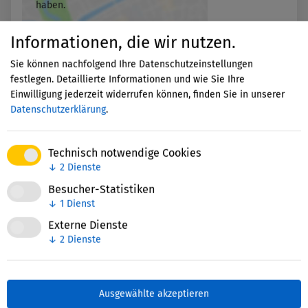
haben.
Informationen, die wir nutzen.
Akzeptieren
Sie können nachfolgend Ihre Datenschutzeinstellungen
festlegen. Detaillierte Informationen und wie Sie Ihre
Einwilligung jederzeit widerrufen können, finden Sie in unserer
Datenschutzerklärung
.
Technisch notwendige Cookies
↓
2
Dienste
Nettie-Finder
Besucher-Statistiken
↓
1
Dienst
Externe Dienste
Zuletzt bearbeitet: 06. März 2026
↓
2
Dienste
Ausgewählte akzeptieren