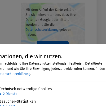
Mit dem Aufruf der Karte erklären
Sie sich einverstanden, dass Ihre
Daten an Google übermittelt
werden und Sie die
Datenschutzerklärung
gelesen
haben.
Akzeptieren
mationen, die wir nutzen.
n nachfolgend Ihre Datenschutzeinstellungen festlegen. Detaillierte
nen und wie Sie Ihre Einwilligung jederzeit widerrufen können, finden 
atenschutzerklärung
.
Technisch notwendige Cookies
↓
2
Dienste
Besucher-Statistiken