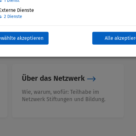
↓
1
Dienst
Externe Dienste
↓
2
Dienste
ewählte akzeptieren
Alle akzeptie
Über das Netzwerk
Wie, warum, wofür: Teilhabe im
Netzwerk Stiftungen und Bildung.