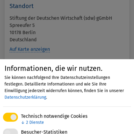
Standort
Stiftung der Deutschen Wirtschaft (sdw) gGmbH
Spreeufer 5
10178
Berlin
Deutschland
Auf Karte anzeigen
Informationen, die wir nutzen.
Mit dem Aufruf der Karte erklären
Sie sich einverstanden, dass Ihre
Sie können nachfolgend Ihre Datenschutzeinstellungen
Daten an Google übermittelt
festlegen. Detaillierte Informationen und wie Sie Ihre
werden und Sie die
Einwilligung jederzeit widerrufen können, finden Sie in unserer
Datenschutzerklärung
gelesen
Datenschutzerklärung
.
haben.
Technisch notwendige Cookies
Akzeptieren
↓
2
Dienste
Besucher-Statistiken