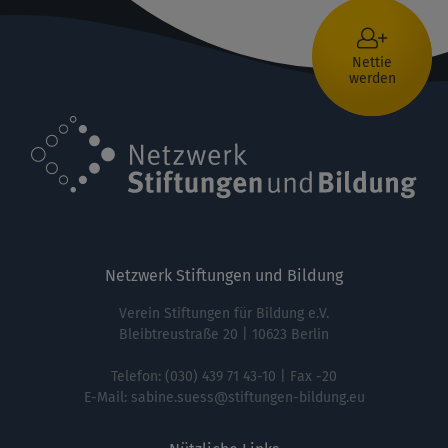
Nettie
werden
Netzwerk Stiftungen und Bildung
Verein Stiftungen für Bildung e.V.
Bleibtreustraße 20 | 10623 Berlin
Telefon:
(030) 439 71 43-10
| Fax -20
E-Mail:
sabine.suess@stiftungen-bildung.eu