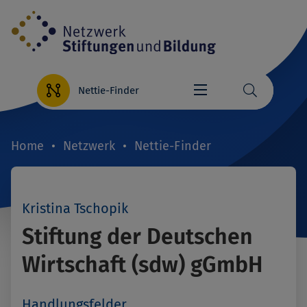
Direkt
zum
Inhalt
Nettie-Finder
Home
Netzwerk
Nettie-Finder
Breadcrumb
Kristina Tschopik
Stiftung der Deutschen
Wirtschaft (sdw) gGmbH
Handlungsfelder