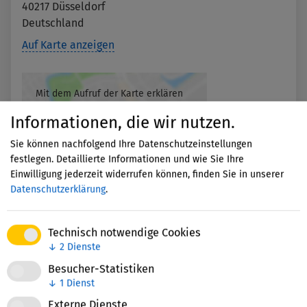
40217
Düsseldorf
Deutschland
Auf Karte anzeigen
Mit dem Aufruf der Karte erklären
Sie sich einverstanden, dass Ihre
Informationen, die wir nutzen.
Daten an Google übermittelt
werden und Sie die
Sie können nachfolgend Ihre Datenschutzeinstellungen
Datenschutzerklärung
gelesen
festlegen. Detaillierte Informationen und wie Sie Ihre
haben.
Einwilligung jederzeit widerrufen können, finden Sie in unserer
Datenschutzerklärung
.
Akzeptieren
Technisch notwendige Cookies
↓
2
Dienste
Besucher-Statistiken
↓
1
Dienst
Externe Dienste