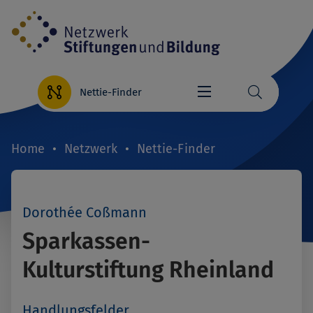
Direkt
zum
Inhalt
Nettie-Finder
Home
Netzwerk
Nettie-Finder
Breadcrumb
Dorothée Coßmann
Sparkassen-
Kulturstiftung Rheinland
Handlungsfelder