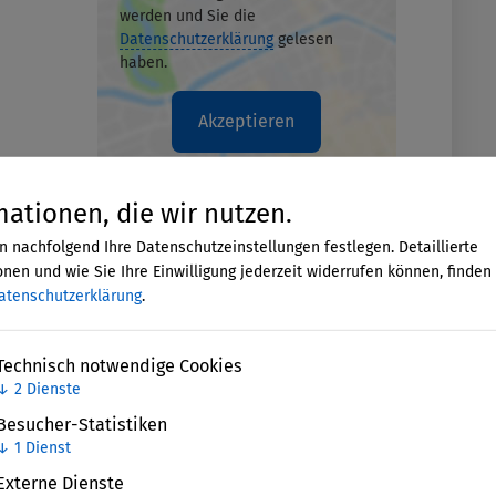
werden und Sie die
Datenschutzerklärung
gelesen
haben.
Akzeptieren
mationen, die wir nutzen.
n nachfolgend Ihre Datenschutzeinstellungen festlegen. Detaillierte
nen und wie Sie Ihre Einwilligung jederzeit widerrufen können, finden 
atenschutzerklärung
.
Technisch notwendige Cookies
↓
2
Dienste
Besucher-Statistiken
↓
1
Dienst
Externe Dienste