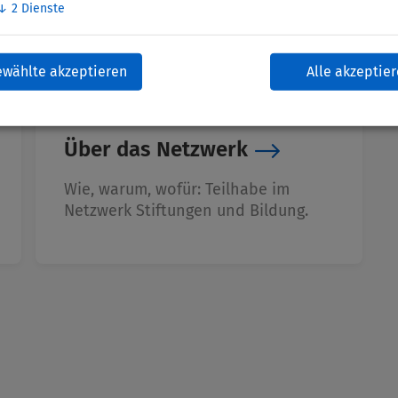
↓
2
Dienste
ewählte akzeptieren
Alle akzeptie
Über das Netzwerk
Wie, warum, wofür: Teilhabe im
Netzwerk Stiftungen und Bildung.