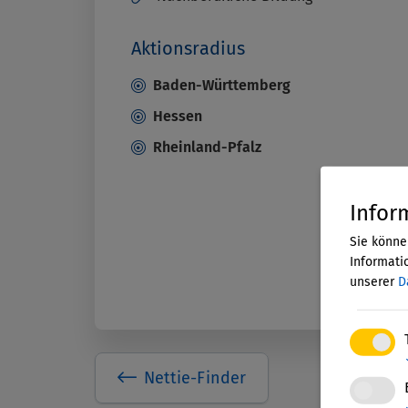
Aktionsradius
Baden-Württemberg
Hessen
Rheinland-Pfalz
Infor
Sie könne
Informatio
unserer
D
Nettie-Finder