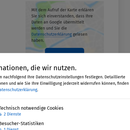
Mit dem Aufruf der Karte erklären
Sie sich einverstanden, dass Ihre
Daten an Google übermittelt
werden und Sie die
Datenschutzerklärung
gelesen
haben.
Akzeptieren
mationen, die wir nutzen.
n nachfolgend Ihre Datenschutzeinstellungen festlegen. Detaillierte
nen und wie Sie Ihre Einwilligung jederzeit widerrufen können, finden 
atenschutzerklärung
.
Technisch notwendige Cookies
↓
2
Dienste
Besucher-Statistiken
↓
1
Dienst