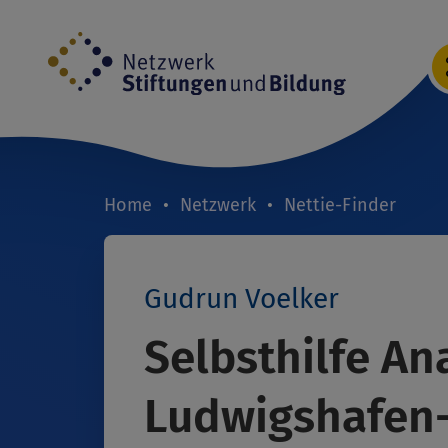
Direkt
zum
Inhalt
Home
Netzwerk
Nettie-Finder
Breadcrumb
Gudrun Voelker
Selbsthilfe A
Ludwigshafen