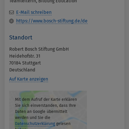
Teamleiterin, Bildung Education
E-Mail schreiben
https://www.bosch-stiftung.de/de
Standort
Robert Bosch Stiftung GmbH
Heidehofstr. 31
70184
Stuttgart
Deutschland
Auf Karte anzeigen
Mit dem Aufruf der Karte erklären
Sie sich einverstanden, dass Ihre
Daten an Google übermittelt
werden und Sie die
Datenschutzerklärung
gelesen