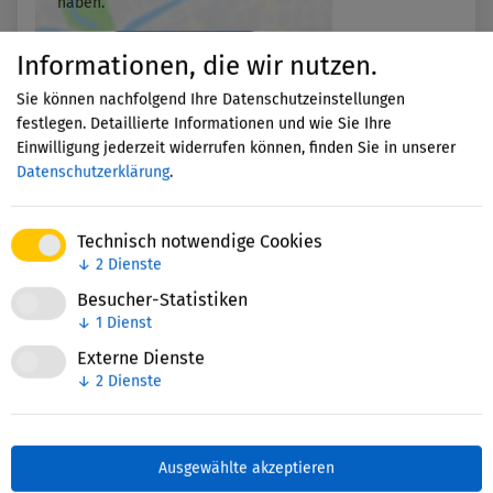
haben.
Informationen, die wir nutzen.
Akzeptieren
Sie können nachfolgend Ihre Datenschutzeinstellungen
festlegen. Detaillierte Informationen und wie Sie Ihre
Einwilligung jederzeit widerrufen können, finden Sie in unserer
Datenschutzerklärung
.
Technisch notwendige Cookies
↓
2
Dienste
Nettie-Finder
Besucher-Statistiken
↓
1
Dienst
Externe Dienste
Zuletzt bearbeitet: 04. November 2025
↓
2
Dienste
Ausgewählte akzeptieren