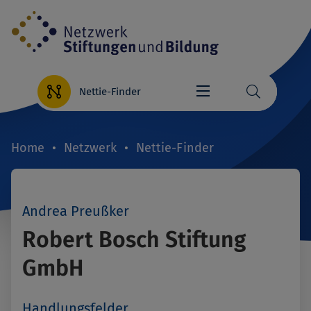
Direkt
zum
Inhalt
Nettie-Finder
Home
Netzwerk
Nettie-Finder
Breadcrumb
Andrea Preußker
Robert Bosch Stiftung
GmbH
Handlungsfelder