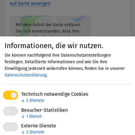
Auf Karte anzeigen
Mit dem Aufruf der Karte erklären
Sie sich einverstanden, dass Ihre
Daten an Google übermittelt
werden und Sie die
Informationen, die wir nutzen.
Datenschutzerklärung
gelesen
Sie können nachfolgend Ihre Datenschutzeinstellungen
haben.
festlegen. Detaillierte Informationen und wie Sie Ihre
Einwilligung jederzeit widerrufen können, finden Sie in unserer
Akzeptieren
Datenschutzerklärung
.
Technisch notwendige Cookies
↓
2
Dienste
Besucher-Statistiken
↓
1
Dienst
Externe Dienste
Nettie-Finder
↓
2
Dienste