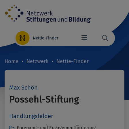
Direkt
zum
Inhalt
Nettie-Finder
Home
Netzwerk
Nettie-Finder
Breadcrumb
Max Schön
Possehl-Stiftung
Handlungsfelder
Ehrenamt- und Engagementförderung