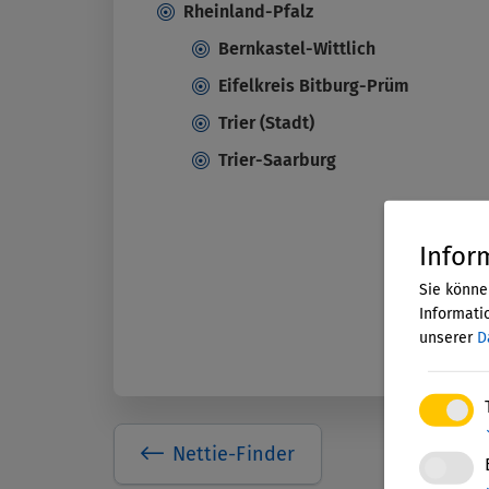
Rheinland-Pfalz
Bernkastel-Wittlich
Eifelkreis Bitburg-Prüm
Trier (Stadt)
Trier-Saarburg
Infor
Sie könne
Informatio
unserer
D
Nettie-Finder