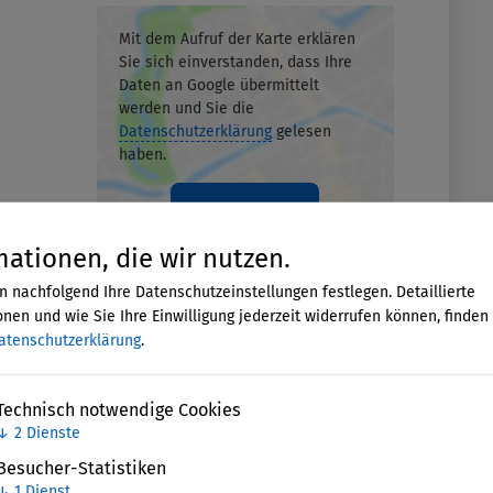
Mit dem Aufruf der Karte erklären
Sie sich einverstanden, dass Ihre
Daten an Google übermittelt
werden und Sie die
Datenschutzerklärung
gelesen
haben.
Akzeptieren
mationen, die wir nutzen.
n nachfolgend Ihre Datenschutzeinstellungen festlegen. Detaillierte
nen und wie Sie Ihre Einwilligung jederzeit widerrufen können, finden 
atenschutzerklärung
.
Technisch notwendige Cookies
↓
2
Dienste
Besucher-Statistiken
↓
1
Dienst