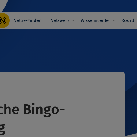
Hauptnavigation
Nettie-Finder
Netzwerk
Wissenscenter
Koordin
che Bingo-
g