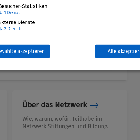
Besucher-Statistiken
↓
1
Dienst
Externe Dienste
↓
2
Dienste
ewählte akzeptieren
Alle akzeptie
Über das Netzwerk
Wie, warum, wofür: Teilhabe im
Netzwerk Stiftungen und Bildung.