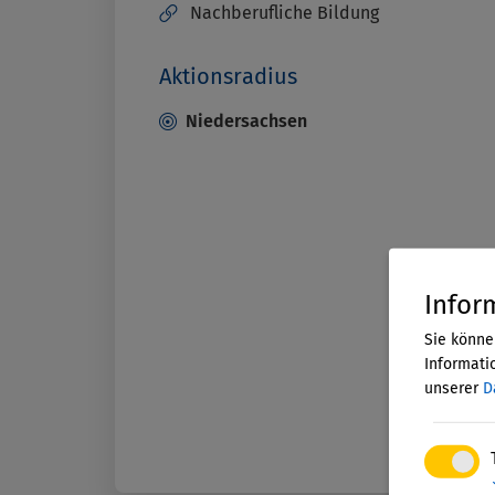
Nachberufliche Bildung
Aktionsradius
Niedersachsen
Infor
Sie könne
Informatio
unserer
D