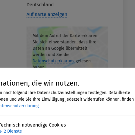
Deutschland
Auf Karte anzeigen
Mit dem Aufruf der Karte erklären
Sie sich einverstanden, dass Ihre
Daten an Google übermittelt
werden und Sie die
Datenschutzerklärung
gelesen
haben.
mationen, die wir nutzen.
Akzeptieren
n nachfolgend Ihre Datenschutzeinstellungen festlegen. Detaillierte
nen und wie Sie Ihre Einwilligung jederzeit widerrufen können, finden 
atenschutzerklärung
.
Technisch notwendige Cookies
↓
2
Dienste