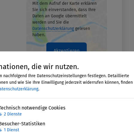
Mit dem Aufruf der Karte erklären
Sie sich einverstanden, dass Ihre
Daten an Google übermittelt
werden und Sie die
Datenschutzerklärung
gelesen
haben.
Akzeptieren
mationen, die wir nutzen.
n nachfolgend Ihre Datenschutzeinstellungen festlegen. Detaillierte
nen und wie Sie Ihre Einwilligung jederzeit widerrufen können, finden 
atenschutzerklärung
.
Technisch notwendige Cookies
↓
2
Dienste
Besucher-Statistiken
↓
1
Dienst