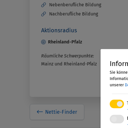
Nebenberufliche Bildung
Nachberufliche Bildung
Aktionsradius
Rheinland-Pfalz
Räumliche Schwerpunkte:
Infor
Mainz und Rheinland-Pfalz
Sie könne
Informatio
unserer
D
Nettie-Finder