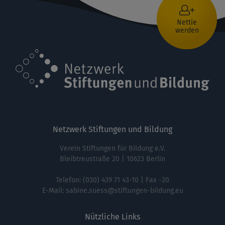
Nettie
werden
Netzwerk Stiftungen und Bildung
Verein Stiftungen für Bildung e.V.
Bleibtreustraße 20 | 10623 Berlin
Telefon:
(030) 439 71 43-10
| Fax -20
E-Mail:
sabine.suess@stiftungen-bildung.eu
Nützliche Links