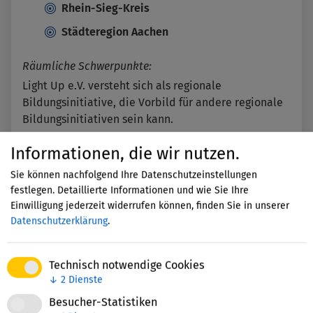
Rhein-Sieg-Kreis
Städteregion Aachen
Räumliche Schwerpunkte:
Light Up e.V. versteht sich als regionale
Bildungsinitiative, die Vorbild für andere regionale
Bildungsinitiativen sein kann.
Informationen, die wir nutzen.
Kontakt
Sie können nachfolgend Ihre Datenschutzeinstellungen
Dagmar Bizer
festlegen. Detaillierte Informationen und wie Sie Ihre
Kernteam und Koordination Volunteers
Einwilligung jederzeit widerrufen können, finden Sie in unserer
Datenschutzerklärung
.
0157-71980414
E-Mail schreiben
Technisch notwendige Cookies
https://light-up-festival.de/
↓
2
Dienste
Besucher-Statistiken