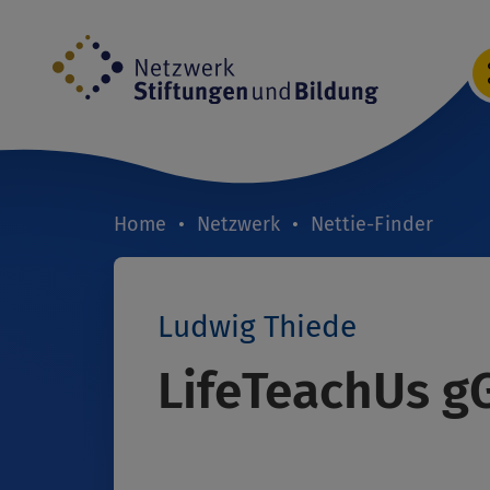
Direkt
zum
Inhalt
Home
Netzwerk
Nettie-Finder
Breadcrumb
Ludwig Thiede
LifeTeachUs 