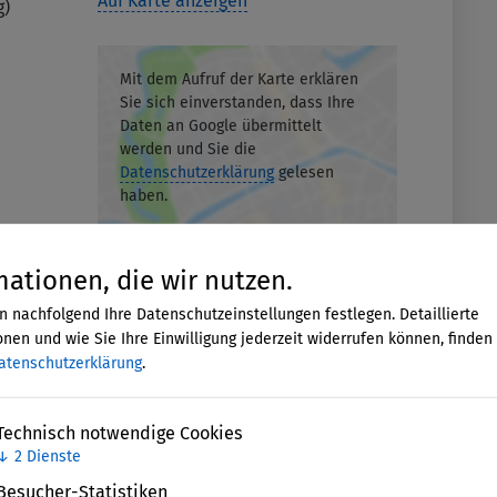
Auf Karte anzeigen
g)
Mit dem Aufruf der Karte erklären
Sie sich einverstanden, dass Ihre
Daten an Google übermittelt
werden und Sie die
Datenschutzerklärung
gelesen
haben.
Akzeptieren
mationen, die wir nutzen.
n nachfolgend Ihre Datenschutzeinstellungen festlegen. Detaillierte
nen und wie Sie Ihre Einwilligung jederzeit widerrufen können, finden 
atenschutzerklärung
.
Technisch notwendige Cookies
↓
2
Dienste
Besucher-Statistiken