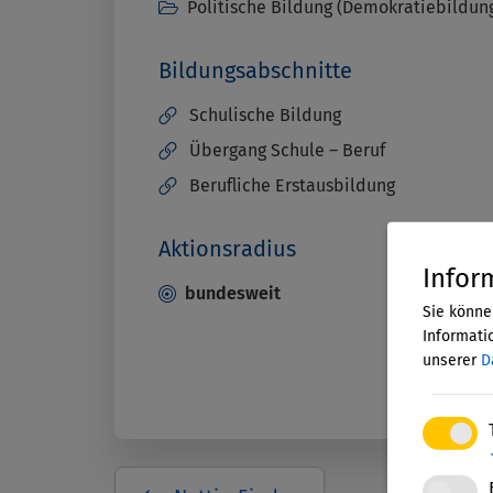
Politische Bildung (Demokratiebildun
Bildungsabschnitte
Schulische Bildung
Übergang Schule – Beruf
Berufliche Erstausbildung
Aktionsradius
Infor
bundesweit
Sie könne
Informatio
unserer
D