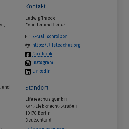
Kontakt
Ludwig Thiede
en,
Founder und Leiter
E-Mail schreiben
https://lifeteachus.org
Facebook
Instagram
LinkedIn
Standort
t und
LifeTeachUs gGmbH
Karl-Liebknecht-Straße 1
10178
Berlin
Deutschland