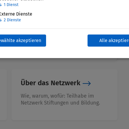
↓
1
Dienst
Externe Dienste
↓
2
Dienste
ewählte akzeptieren
Alle akzeptie
Über das Netzwerk
Wie, warum, wofür: Teilhabe im
Netzwerk Stiftungen und Bildung.