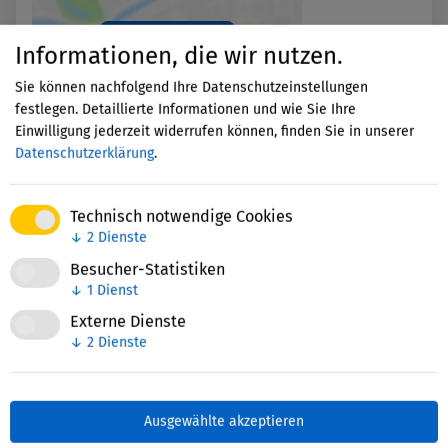
Akzeptieren
Informationen, die wir nutzen.
Sie können nachfolgend Ihre Datenschutzeinstellungen
festlegen. Detaillierte Informationen und wie Sie Ihre
Einwilligung jederzeit widerrufen können, finden Sie in unserer
Datenschutzerklärung
.
Technisch notwendige Cookies
↓
2
Dienste
Nettie-Finder
Besucher-Statistiken
↓
1
Dienst
Externe Dienste
Zuletzt bearbeitet: 04. November 2025
↓
2
Dienste
Ausgewählte akzeptieren