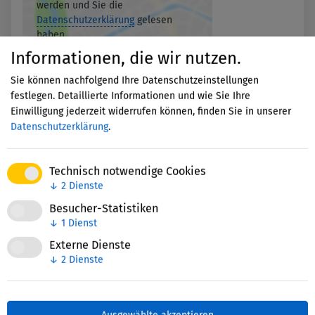
werden und Sie die
Datenschutzerklärung
gelesen
haben.
Informationen, die wir nutzen.
Akzeptieren
Sie können nachfolgend Ihre Datenschutzeinstellungen
festlegen. Detaillierte Informationen und wie Sie Ihre
Einwilligung jederzeit widerrufen können, finden Sie in unserer
Datenschutzerklärung
.
Technisch notwendige Cookies
↓
2
Dienste
Nettie-Finder
Besucher-Statistiken
↓
1
Dienst
Externe Dienste
↓
2
Dienste
Zuletzt bearbeitet: 07. Januar 2026