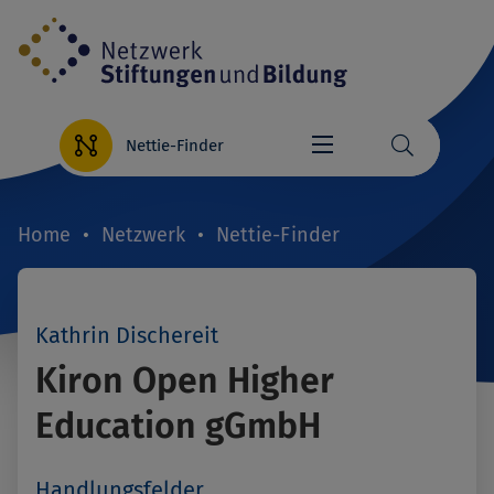
Direkt
zum
Inhalt
Nettie-Finder
Home
Netzwerk
Nettie-Finder
Breadcrumb
Kathrin Dischereit
Kiron Open Higher
Education gGmbH
Handlungsfelder