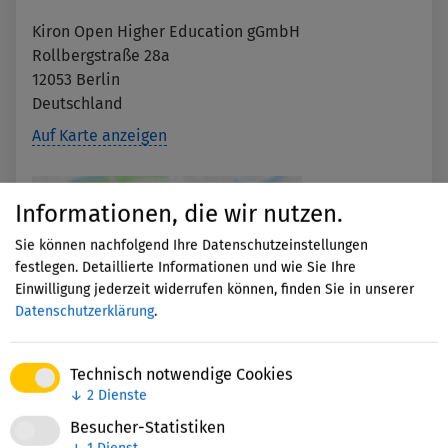
Kiron Open Higher Education gGmbH
Rollbergstraße 28a
12053
Berlin
Deutschland
Auf Karte anzeigen
Mit dem Aufruf der Karte erklären
Informationen, die wir nutzen.
Sie sich einverstanden, dass Ihre
Sie können nachfolgend Ihre Datenschutzeinstellungen
Daten an Google übermittelt
festlegen. Detaillierte Informationen und wie Sie Ihre
werden und Sie die
Einwilligung jederzeit widerrufen können, finden Sie in unserer
Datenschutzerklärung
gelesen
Datenschutzerklärung
.
haben.
Akzeptieren
Technisch notwendige Cookies
↓
2
Dienste
Besucher-Statistiken
↓
1
Dienst