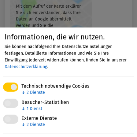
Mit dem Aufruf der Karte erklären
Sie sich einverstanden, dass Ihre
Daten an Google übermittelt
werden und Sie die
Datenschutzerklärung
gelesen
Informationen, die wir nutzen.
haben.
Sie können nachfolgend Ihre Datenschutzeinstellungen
festlegen. Detaillierte Informationen und wie Sie Ihre
Akzeptieren
Einwilligung jederzeit widerrufen können, finden Sie in unserer
Datenschutzerklärung
.
Technisch notwendige Cookies
↓
2
Dienste
Besucher-Statistiken
↓
1
Dienst
Nettie-Finder
Externe Dienste
↓
2
Dienste