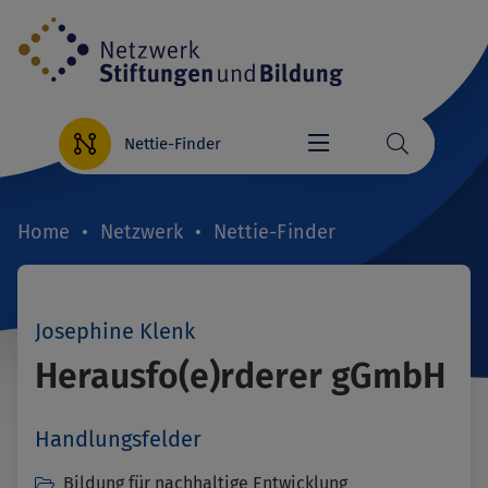
Direkt
zum
Inhalt
Nettie-Finder
Home
Netzwerk
Nettie-Finder
Breadcrumb
Josephine Klenk
Herausfo(e)rderer gGmbH
Handlungsfelder
Bildung für nachhaltige Entwicklung