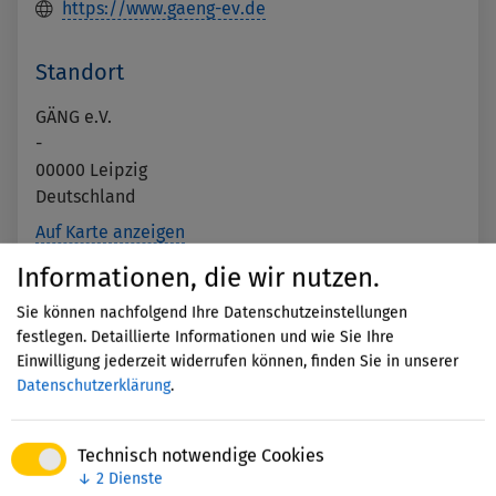
https://www.gaeng-ev.de
Standort
GÄNG e.V.
-
00000
Leipzig
Deutschland
Auf Karte anzeigen
Informationen, die wir nutzen.
Mit dem Aufruf der Karte erklären
Sie können nachfolgend Ihre Datenschutzeinstellungen
Sie sich einverstanden, dass Ihre
festlegen. Detaillierte Informationen und wie Sie Ihre
Daten an Google übermittelt
Einwilligung jederzeit widerrufen können, finden Sie in unserer
werden und Sie die
Datenschutzerklärung
.
Datenschutzerklärung
gelesen
haben.
Technisch notwendige Cookies
↓
2
Dienste
Akzeptieren