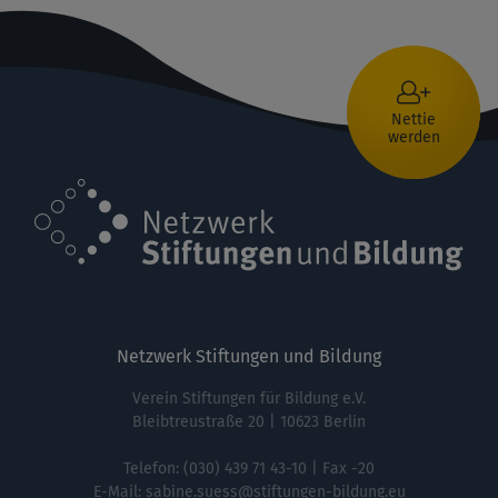
Nettie
werden
Netzwerk Stiftungen und Bildung
Verein Stiftungen für Bildung e.V.
Bleibtreustraße 20 | 10623 Berlin
Telefon:
(030) 439 71 43-10
| Fax -20
E-Mail:
sabine.suess@stiftungen-bildung.eu