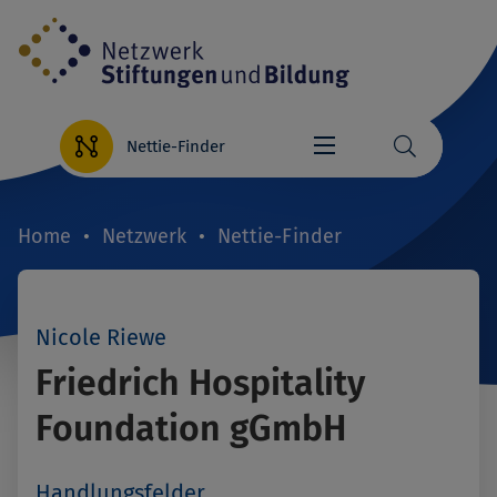
Direkt
zum
Inhalt
Nettie-Finder
Home
Netzwerk
Nettie-Finder
Breadcrumb
Nicole Riewe
Friedrich Hospitality
Foundation gGmbH
Handlungsfelder