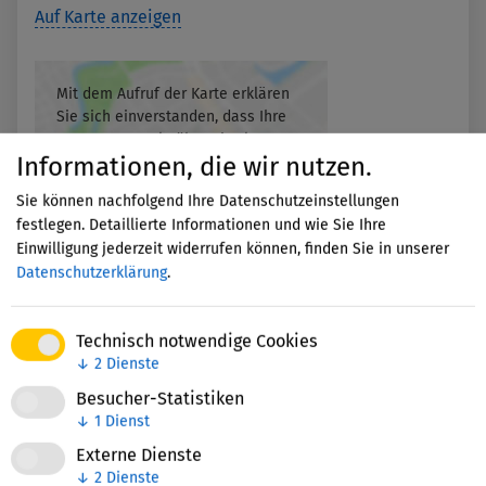
Auf Karte anzeigen
Mit dem Aufruf der Karte erklären
Sie sich einverstanden, dass Ihre
Daten an Google übermittelt
Informationen, die wir nutzen.
werden und Sie die
Datenschutzerklärung
gelesen
Sie können nachfolgend Ihre Datenschutzeinstellungen
haben.
festlegen. Detaillierte Informationen und wie Sie Ihre
Einwilligung jederzeit widerrufen können, finden Sie in unserer
Akzeptieren
Datenschutzerklärung
.
Technisch notwendige Cookies
↓
2
Dienste
Besucher-Statistiken
↓
1
Dienst
Externe Dienste
Nettie-Finder
↓
2
Dienste