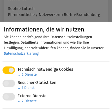
Sophie Lüttich
Ehrenamtliche / Netzwerkerin Berlin-Brandenburg
E-Mail schreiben
Informationen, die wir nutzen.
https://www.digitalschoolstory.de
Sie können nachfolgend Ihre Datenschutzeinstellungen
Instagram
festlegen. Detaillierte Informationen und wie Sie Ihre
LinkedIn
Einwilligung jederzeit widerrufen können, finden Sie in unserer
Datenschutzerklärung
.
Standort
Technisch notwendige Cookies
DigitalSchoolStory gGmbH
↓
2
Dienste
Frankfurter Tor 9
Besucher-Statistiken
10243
Berlin
↓
1
Dienst
Deutschland
Externe Dienste
Auf Karte anzeigen
↓
2
Dienste