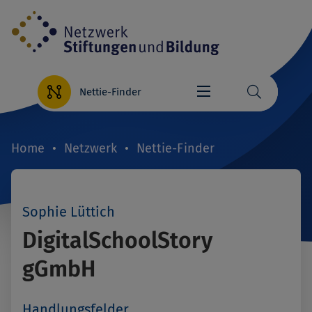
Direkt
zum
Inhalt
Nettie-Finder
Home
Netzwerk
Nettie-Finder
Breadcrumb
Sophie Lüttich
DigitalSchoolStory
gGmbH
Handlungsfelder