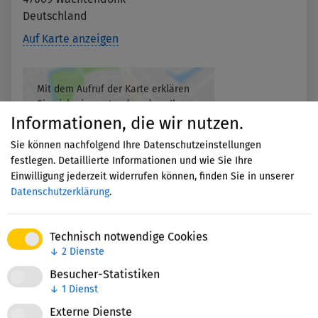
Deutschland
Auf Karte anzeigen
Mit dem Aufruf der Karte erklären
Sie sich einverstanden, dass Ihre
Daten an Google übermittelt
Informationen, die wir nutzen.
werden und Sie die
Sie können nachfolgend Ihre Datenschutzeinstellungen
Datenschutzerklärung
gelesen
festlegen. Detaillierte Informationen und wie Sie Ihre
haben.
Einwilligung jederzeit widerrufen können, finden Sie in unserer
Datenschutzerklärung
.
Akzeptieren
Technisch notwendige Cookies
↓
2
Dienste
Besucher-Statistiken
↓
1
Dienst
Externe Dienste