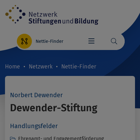
Direkt
zum
Inhalt
Nettie-Finder
Home
Netzwerk
Nettie-Finder
Breadcrumb
Norbert Dewender
Dewender-Stiftung
Handlungsfelder
Ehrenamt- und Engagementförderung